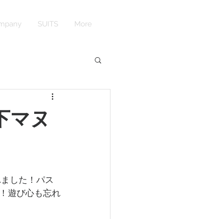
mpany
SUITS
More
山下マヌ
れました！パス
！遊び心も忘れ