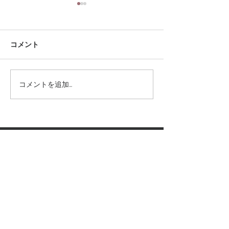
コメント
コメントを追加…
HARRYTOITのコンセプト
Ermenegildo 
は“Craftsmanship of
50％OFF ￥120,
Japan”
営業時間
10:00～19:00
(営業日も出張等があるためご予約頂けますと確実です
)
土日祝祭日もご予約承ります(不定休)