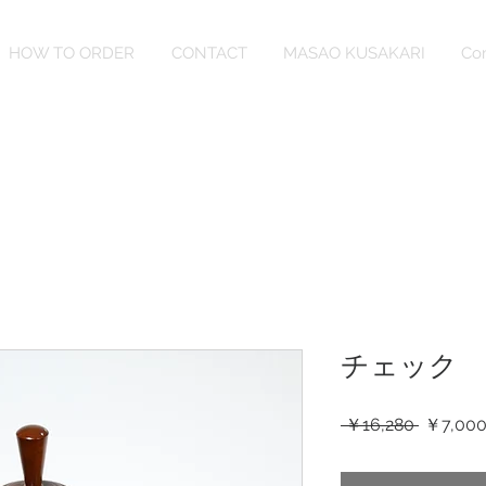
HOW TO ORDER
CONTACT
MASAO KUSAKARI
Co
チェック
通
 ￥16,280 
￥7,00
常
価