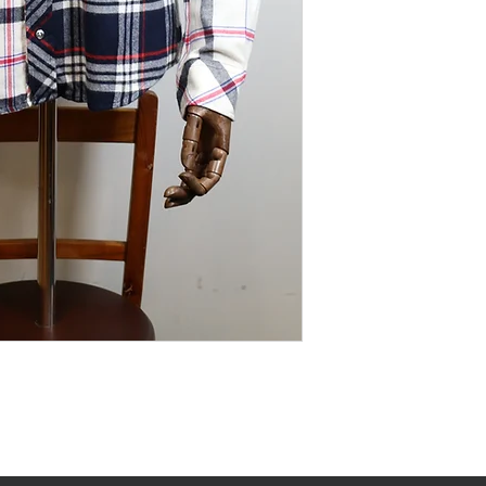
け廻り
袖丈
61