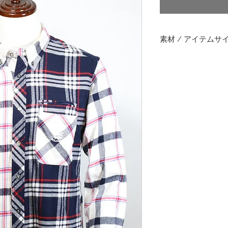
格
素材 / アイテムサ
サイズ
S
首周り
38
着丈
69
肩巾
42
胸囲
98
胴囲
91
裾囲
93
ｶﾌｽ付
23.5